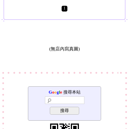
1
(無店內寫真圖)
G
o
o
g
l
e
搜尋本站
搜尋