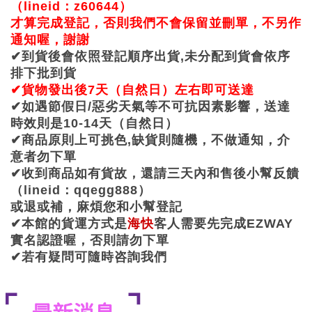
（lineid：z60644）
才算完成登記，否則我們不會保留並刪單，不另作
通知喔，謝謝
✔到貨後會依照登記順序出貨,未分配到貨會依序
排下批到貨
✔
貨物發出後7天
（自然日）
左右即可送達
✔
如遇節假日/惡劣天氣等不可抗因素影響，送達
時效則是10-14天（自然日）
✔商品原則上可挑色,缺貨則隨機，不做通知，介
意者勿下單
✔收到商品如有貨故，還請三天內和售後小幫反饋
（lineid：qqegg888）
或退或補，麻煩您和小幫登記
✔本館的貨運方式是
海快
客人需要先完成EZWAY
實名認證喔，否則請勿下單
✔
若有疑問可隨時咨詢我們