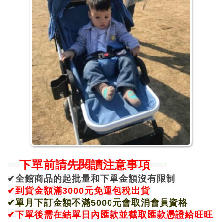
---下單前請先閱讀注意事項----
✔全館商品的起批量和下單金額沒有限制
✔
到貨金額滿3000元免運包稅出貨
✔單月下訂金額不滿5000元會取消會員資格
✔下單後需在結單日內匯款並截取匯款憑證給旺旺