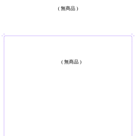
收到商品後若有誤，請三天內提供拆箱錄影檔
( 無商品 )
仔細閱讀 會員須知 & 售後須知
( 無商品 )